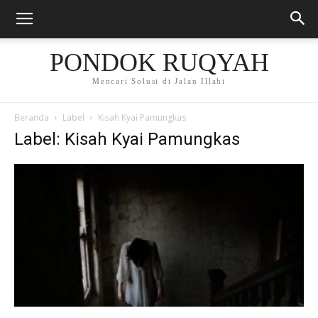
PONDOK RUQYAH
Mencari Solusi di Jalan Illahi
Beranda
Label
Kisah Kyai Pamungkas
Label: Kisah Kyai Pamungkas