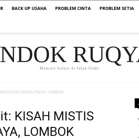
IR
BACK UP USAHA
PROBLEM CINTA
PROBLEM SETIA
ONDOK RUQY
Mencari Solusi di Jalan Illahi
 MISTIS DARI PANTAI PRAYA, LOMBOK
t: KISAH MISTIS
AYA, LOMBOK