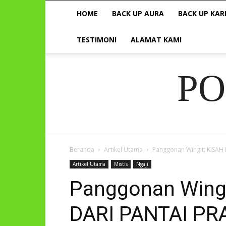
HOME
BACK UP AURA
BACK UP KAR
TESTIMONI
ALAMAT KAMI
P
Beranda
Artikel Utama
Panggonan Wingit: KISAH
Artikel Utama
Mistis
Ngaji
Panggonan Wingi
DARI PANTAI PR