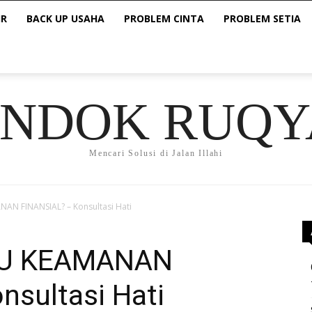
IR
BACK UP USAHA
PROBLEM CINTA
PROBLEM SETIA
ONDOK RUQY
Mencari Solusi di Jalan Illahi
AN FINANSIAL? – Konsultasi Hati
TAU KEAMANAN
nsultasi Hati