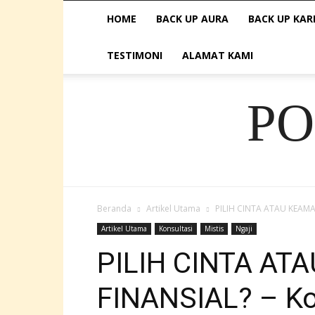
HOME
BACK UP AURA
BACK UP KAR
TESTIMONI
ALAMAT KAMI
P
Beranda
Artikel Utama
PILIH CINTA ATAU KEAMAN
Artikel Utama
Konsultasi
Mistis
Ngaji
PILIH CINTA A
FINANSIAL? – Ko