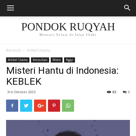
PONDOK RUQYAH
Mencari Solusi di Jalan Illahi
Beranda
Artikel Utama
Artikel Utama
Konsultasi
Mistis
Ngaji
Misteri Hantu di Indonesia:
KEBLEK
3rd Oktober 2025
83
0