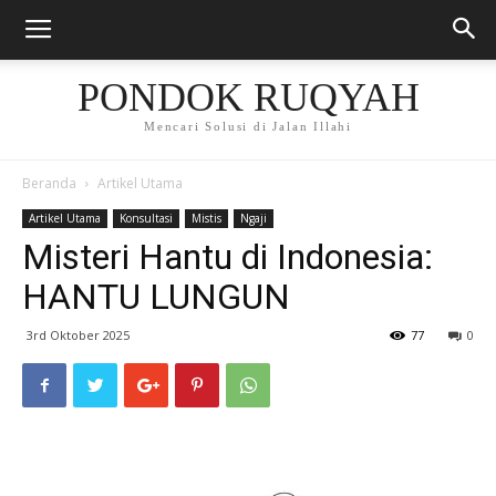
PONDOK RUQYAH
Mencari Solusi di Jalan Illahi
Beranda
Artikel Utama
Artikel Utama
Konsultasi
Mistis
Ngaji
Misteri Hantu di Indonesia:
HANTU LUNGUN
3rd Oktober 2025
77
0