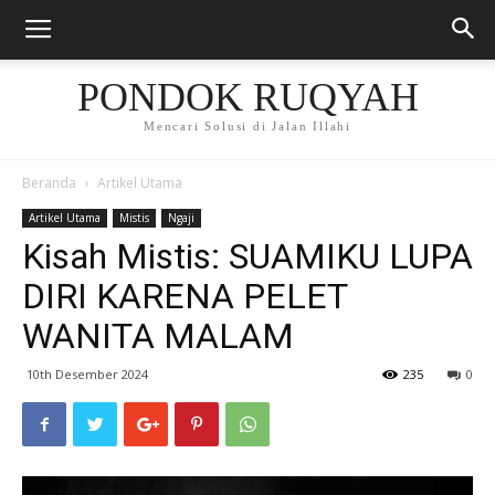
PONDOK RUQYAH
Mencari Solusi di Jalan Illahi
Beranda
Artikel Utama
Artikel Utama
Mistis
Ngaji
Kisah Mistis: SUAMIKU LUPA
DIRI KARENA PELET
WANITA MALAM
10th Desember 2024
235
0