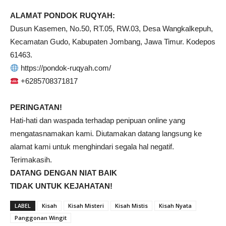
ALAMAT PONDOK RUQYAH:
Dusun Kasemen, No.50, RT.05, RW.03, Desa Wangkalkepuh,
Kecamatan Gudo, Kabupaten Jombang, Jawa Timur. Kodepos
61463.
https://pondok-ruqyah.com/
+6285708371817
PERINGATAN!
Hati-hati dan waspada terhadap penipuan online yang
mengatasnamakan kami. Diutamakan datang langsung ke
alamat kami untuk menghindari segala hal negatif.
Terimakasih.
DATANG DENGAN NIAT BAIK
TIDAK UNTUK KEJAHATAN!
LABEL
Kisah
Kisah Misteri
Kisah Mistis
Kisah Nyata
Panggonan Wingit