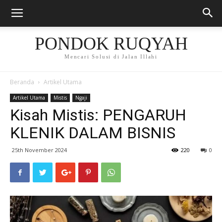
PONDOK RUQYAH
Mencari Solusi di Jalan Illahi
Beranda
Artikel Utama
Artikel Utama
Mistis
Ngaji
Kisah Mistis: PENGARUH
KLENIK DALAM BISNIS
25th November 2024
220
0