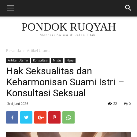
PONDOK RUQYAH
Mencari Solusi di Jalan Illahi
Beranda
Artikel Utama
Artikel Utama
Konsultasi
Mistis
Ngaji
Hak Seksualitas dan
Keharmonisan Suami Istri –
Konsultasi Seksual
3rd Juni 2026
22
0