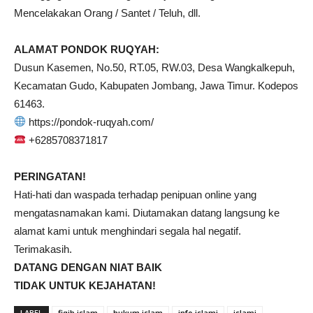
Mencelakakan Orang / Santet / Teluh, dll.
ALAMAT PONDOK RUQYAH:
Dusun Kasemen, No.50, RT.05, RW.03, Desa Wangkalkepuh,
Kecamatan Gudo, Kabupaten Jombang, Jawa Timur. Kodepos
61463.
https://pondok-ruqyah.com/
+6285708371817
PERINGATAN!
Hati-hati dan waspada terhadap penipuan online yang
mengatasnamakan kami. Diutamakan datang langsung ke
alamat kami untuk menghindari segala hal negatif.
Terimakasih.
DATANG DENGAN NIAT BAIK
TIDAK UNTUK KEJAHATAN!
LABEL
fiqih islam
hukum islam
info islami
islami