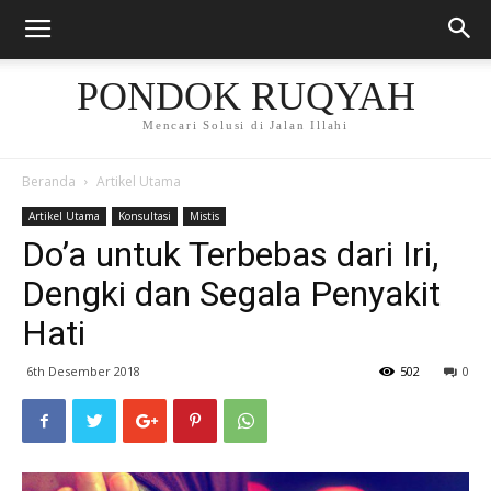
PONDOK RUQYAH
Mencari Solusi di Jalan Illahi
Beranda
Artikel Utama
Artikel Utama
Konsultasi
Mistis
Do’a untuk Terbebas dari Iri,
Dengki dan Segala Penyakit
Hati
6th Desember 2018
502
0