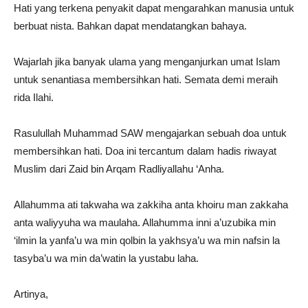
Hati yang terkena penyakit dapat mengarahkan manusia untuk
berbuat nista. Bahkan dapat mendatangkan bahaya.
Wajarlah jika banyak ulama yang menganjurkan umat Islam
untuk senantiasa membersihkan hati. Semata demi meraih
rida Ilahi.
Rasulullah Muhammad SAW mengajarkan sebuah doa untuk
membersihkan hati. Doa ini tercantum dalam hadis riwayat
Muslim dari Zaid bin Arqam Radliyallahu ‘Anha.
Allahumma ati takwaha wa zakkiha anta khoiru man zakkaha
anta waliyyuha wa maulaha. Allahumma inni a’uzubika min
‘ilmin la yanfa’u wa min qolbin la yakhsya’u wa min nafsin la
tasyba’u wa min da’watin la yustabu laha.
Artinya,