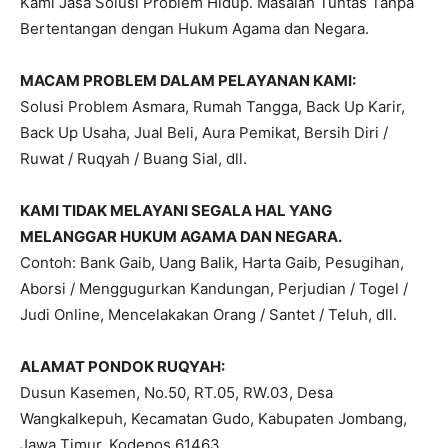
Kami Jasa Solusi Problem Hidup. Masalah Tuntas Tanpa
Bertentangan dengan Hukum Agama dan Negara.
MACAM PROBLEM DALAM PELAYANAN KAMI:
Solusi Problem Asmara, Rumah Tangga, Back Up Karir,
Back Up Usaha, Jual Beli, Aura Pemikat, Bersih Diri /
Ruwat / Ruqyah / Buang Sial, dll.
KAMI TIDAK MELAYANI SEGALA HAL YANG
MELANGGAR HUKUM AGAMA DAN NEGARA.
Contoh: Bank Gaib, Uang Balik, Harta Gaib, Pesugihan,
Aborsi / Menggugurkan Kandungan, Perjudian / Togel /
Judi Online, Mencelakakan Orang / Santet / Teluh, dll.
ALAMAT PONDOK RUQYAH:
Dusun Kasemen, No.50, RT.05, RW.03, Desa
Wangkalkepuh, Kecamatan Gudo, Kabupaten Jombang,
Jawa Timur. Kodepos 61463.