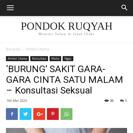
PONDOK RUQYAH
Mencari Solusi di Jalan Illahi
Beranda
Artikel Utama
Artikel Utama
Konsultasi
Mistis
Ngaji
‘BURUNG’ SAKIT GARA-
GARA CINTA SATU MALAM
– Konsultasi Seksual
9th Mei 2026
30
0