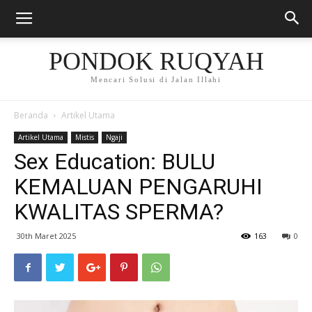
PONDOK RUQYAH
Mencari Solusi di Jalan Illahi
Beranda
Artikel Utama
Artikel Utama
Mistis
Ngaji
Sex Education: BULU
KEMALUAN PENGARUHI
KWALITAS SPERMA?
30th Maret 2025
163
0