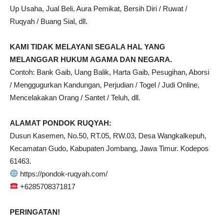
Up Usaha, Jual Beli, Aura Pemikat, Bersih Diri / Ruwat /
Ruqyah / Buang Sial, dll.
KAMI TIDAK MELAYANI SEGALA HAL YANG
MELANGGAR HUKUM AGAMA DAN NEGARA.
Contoh: Bank Gaib, Uang Balik, Harta Gaib, Pesugihan, Aborsi
/ Menggugurkan Kandungan, Perjudian / Togel / Judi Online,
Mencelakakan Orang / Santet / Teluh, dll.
ALAMAT PONDOK RUQYAH:
Dusun Kasemen, No.50, RT.05, RW.03, Desa Wangkalkepuh,
Kecamatan Gudo, Kabupaten Jombang, Jawa Timur. Kodepos
61463.
https://pondok-ruqyah.com/
+6285708371817
PERINGATAN!