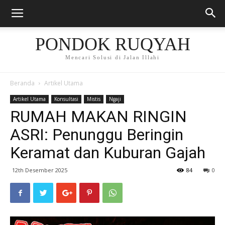
PONDOK RUQYAH
Mencari Solusi di Jalan Illahi
Beranda
Artikel Utama
Artikel Utama
Konsultasi
Mistis
Ngaji
RUMAH MAKAN RINGIN
ASRI: Penunggu Beringin
Keramat dan Kuburan Gajah
12th Desember 2025
84
0