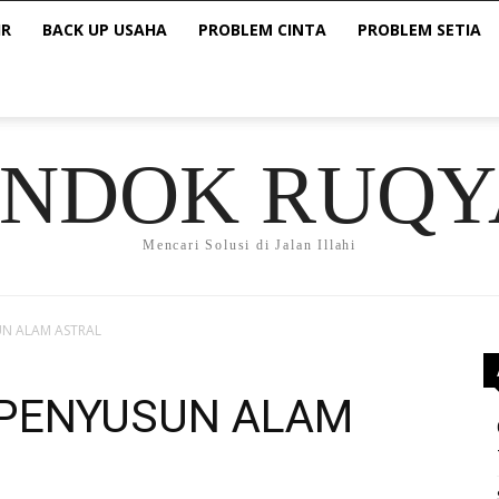
IR
BACK UP USAHA
PROBLEM CINTA
PROBLEM SETIA
ONDOK RUQY
Mencari Solusi di Jalan Illahi
UN ALAM ASTRAL
 PENYUSUN ALAM