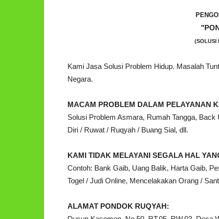
PENGO
"PO
(SOLUSI 
Kami Jasa Solusi Problem Hidup. Masalah Tu
Negara.
MACAM PROBLEM DALAM PELAYANAN K
Solusi Problem Asmara, Rumah Tangga, Back Up
Diri / Ruwat / Ruqyah / Buang Sial, dll.
KAMI TIDAK MELAYANI SEGALA HAL Y
Contoh: Bank Gaib, Uang Balik, Harta Gaib, Pe
Togel / Judi Online, Mencelakakan Orang / Santet
ALAMAT PONDOK RUQYAH:
Dusun Kasemen, No.50, RT.05, RW.03, Desa 