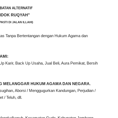
BATAN ALTERNATIF
NDOK RUQYAH"
PASTI DI JALAN ILLAHI)
ntas Tanpa Bertentangan dengan Hukum Agama dan
AMI:
 Karir, Back Up Usaha, Jual Beli, Aura Pemikat, Bersih
ANG MELANGGAR HUKUM AGAMA DAN NEGARA.
sugihan, Aborsi / Menggugurkan Kandungan, Perjudian /
 / Teluh, dll.
Wangkalkepuh, Kecamatan Gudo, Kabupaten Jombang,