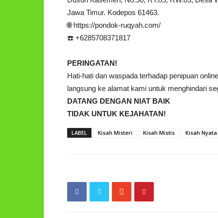
Jawa Timur. Kodepos 61463.
🌐 https://pondok-ruqyah.com/
☎️ +6285708371817
PERINGATAN!
Hati-hati dan waspada terhadap penipuan onl
langsung ke alamat kami untuk menghindari sega
DATANG DENGAN NIAT BAIK
TIDAK UNTUK KEJAHATAN!
LABEL
Kisah Misteri
Kisah Mistis
Kisah Nyata