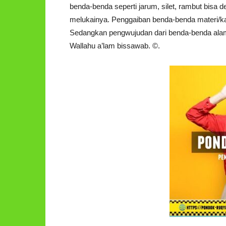
benda-benda seperti jarum, silet, rambut bis
melukainya. Penggaiban benda-benda materi/kasa
Sedangkan pengwujudan dari benda-benda alam g
Wallahu a’lam bissawab. ©️.