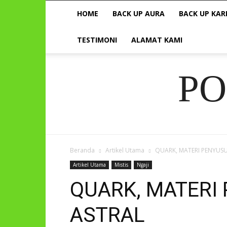
HOME
BACK UP AURA
BACK UP KAR
TESTIMONI
ALAMAT KAMI
P
Beranda
Artikel Utama
QUARK, MATERI PENYUS
Artikel Utama
Mistis
Ngaji
QUARK, MATERI
ASTRAL