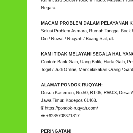
Negara.
MACAM PROBLEM DALAM PELAYANAN K
Solusi Problem Asmara, Rumah Tangga, Back Up
Diri / Ruwat / Ruqyah / Buang Sial, dll.
KAMI TIDAK MELAYANI SEGALA HAL Y
Contoh: Bank Gaib, Uang Balik, Harta Gaib, Pe
Togel / Judi Online, Mencelakakan Orang / Santet
ALAMAT PONDOK RUQYAH:
Dusun Kasemen, No.50, RT.05, RW.03, Desa 
Jawa Timur. Kodepos 61463.
🌐 https://pondok-ruqyah.com/
☎️ +6285708371817
PERINGATAN!