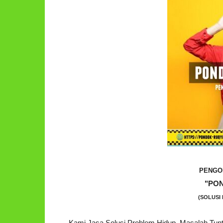
PENGO
"PO
(SOLUSI 
Kami Jasa Solusi Problem Hidup. Masalah Tu