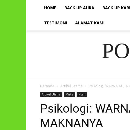
HOME
BACK UP AURA
BACK UP KAR
TESTIMONI
ALAMAT KAMI
P
Beranda
Artikel Utama
Psikologi: WARNA AUR
Artikel Utama
Mistis
Ngaji
Psikologi: WAR
MAKNANYA