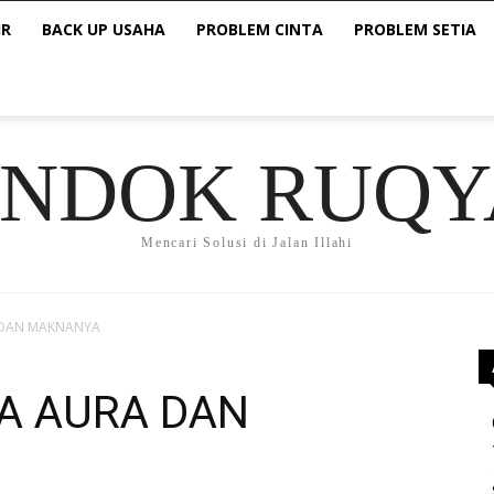
IR
BACK UP USAHA
PROBLEM CINTA
PROBLEM SETIA
ONDOK RUQY
Mencari Solusi di Jalan Illahi
A DAN MAKNANYA
NA AURA DAN