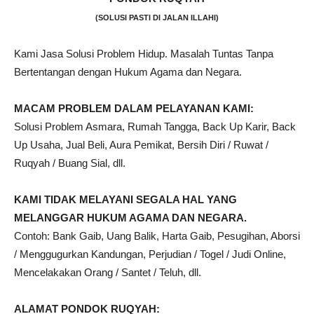
(SOLUSI PASTI DI JALAN ILLAHI)
Kami Jasa Solusi Problem Hidup. Masalah Tuntas Tanpa
Bertentangan dengan Hukum Agama dan Negara.
MACAM PROBLEM DALAM PELAYANAN KAMI:
Solusi Problem Asmara, Rumah Tangga, Back Up Karir, Back
Up Usaha, Jual Beli, Aura Pemikat, Bersih Diri / Ruwat /
Ruqyah / Buang Sial, dll.
KAMI TIDAK MELAYANI SEGALA HAL YANG
MELANGGAR HUKUM AGAMA DAN NEGARA.
Contoh: Bank Gaib, Uang Balik, Harta Gaib, Pesugihan, Aborsi
/ Menggugurkan Kandungan, Perjudian / Togel / Judi Online,
Mencelakakan Orang / Santet / Teluh, dll.
ALAMAT PONDOK RUQYAH: