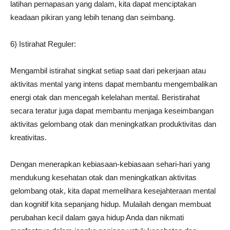
latihan pernapasan yang dalam, kita dapat menciptakan
keadaan pikiran yang lebih tenang dan seimbang.
6) Istirahat Reguler:
Mengambil istirahat singkat setiap saat dari pekerjaan atau
aktivitas mental yang intens dapat membantu mengembalikan
energi otak dan mencegah kelelahan mental. Beristirahat
secara teratur juga dapat membantu menjaga keseimbangan
aktivitas gelombang otak dan meningkatkan produktivitas dan
kreativitas.
Dengan menerapkan kebiasaan-kebiasaan sehari-hari yang
mendukung kesehatan otak dan meningkatkan aktivitas
gelombang otak, kita dapat memelihara kesejahteraan mental
dan kognitif kita sepanjang hidup. Mulailah dengan membuat
perubahan kecil dalam gaya hidup Anda dan nikmati