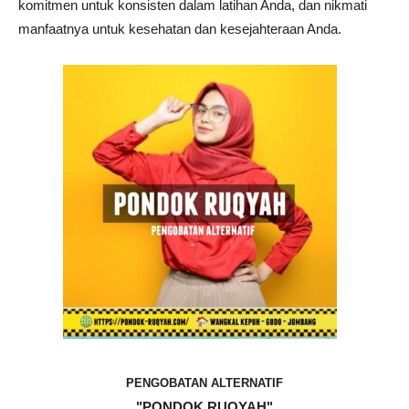
komitmen untuk konsisten dalam latihan Anda, dan nikmati
manfaatnya untuk kesehatan dan kesejahteraan Anda.
PENGOBATAN ALTERNATIF
"PONDOK RUQYAH"