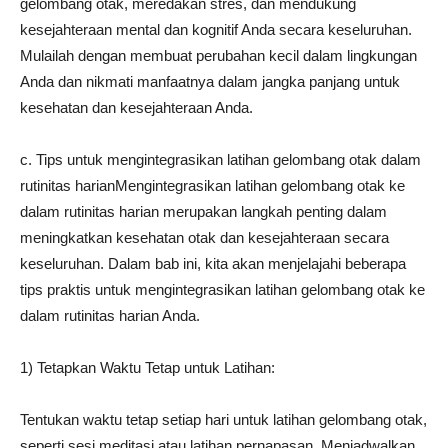
gelombang otak, meredakan stres, dan mendukung
kesejahteraan mental dan kognitif Anda secara keseluruhan.
Mulailah dengan membuat perubahan kecil dalam lingkungan
Anda dan nikmati manfaatnya dalam jangka panjang untuk
kesehatan dan kesejahteraan Anda.
c. Tips untuk mengintegrasikan latihan gelombang otak dalam
rutinitas harianMengintegrasikan latihan gelombang otak ke
dalam rutinitas harian merupakan langkah penting dalam
meningkatkan kesehatan otak dan kesejahteraan secara
keseluruhan. Dalam bab ini, kita akan menjelajahi beberapa
tips praktis untuk mengintegrasikan latihan gelombang otak ke
dalam rutinitas harian Anda.
1) Tetapkan Waktu Tetap untuk Latihan:
Tentukan waktu tetap setiap hari untuk latihan gelombang otak,
seperti sesi meditasi atau latihan pernapasan. Menjadwalkan