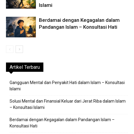
Islami
Berdamai dengan Kegagalan dalam
Pandangan Islam – Konsultasi Hati
Artikel Terbaru
Gangguan Mental dan Penyakit Hati dalam Islam – Konsultasi
Islami
Solusi Mental dan Finansial Keluar dari Jerat Riba dalam Islam
– Konsultasi Islami
Berdamai dengan Kegagalan dalam Pandangan Islam –
Konsultasi Hati