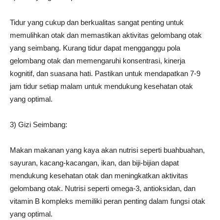
Tidur yang cukup dan berkualitas sangat penting untuk
memulihkan otak dan memastikan aktivitas gelombang otak
yang seimbang. Kurang tidur dapat mengganggu pola
gelombang otak dan memengaruhi konsentrasi, kinerja
kognitif, dan suasana hati. Pastikan untuk mendapatkan 7-9
jam tidur setiap malam untuk mendukung kesehatan otak
yang optimal.
3) Gizi Seimbang:
Makan makanan yang kaya akan nutrisi seperti buahbuahan,
sayuran, kacang-kacangan, ikan, dan biji-bijian dapat
mendukung kesehatan otak dan meningkatkan aktivitas
gelombang otak. Nutrisi seperti omega-3, antioksidan, dan
vitamin B kompleks memiliki peran penting dalam fungsi otak
yang optimal.