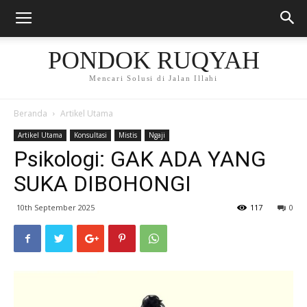
PONDOK RUQYAH
Mencari Solusi di Jalan Illahi
Beranda
Artikel Utama
Artikel Utama
Konsultasi
Mistis
Ngaji
Psikologi: GAK ADA YANG
SUKA DIBOHONGI
10th September 2025
117
0