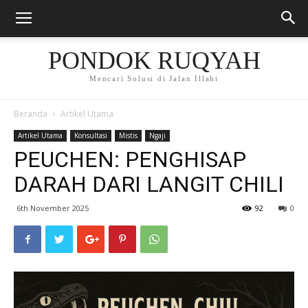
PONDOK RUQYAH
Mencari Solusi di Jalan Illahi
Beranda
Artikel Utama
Artikel Utama
Konsultasi
Mistis
Ngaji
PEUCHEN: PENGHISAP
DARAH DARI LANGIT CHILI
6th November 2025
92
0