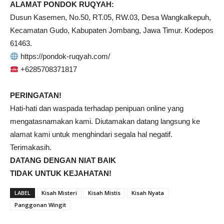
ALAMAT PONDOK RUQYAH:
Dusun Kasemen, No.50, RT.05, RW.03, Desa Wangkalkepuh,
Kecamatan Gudo, Kabupaten Jombang, Jawa Timur. Kodepos
61463.
https://pondok-ruqyah.com/
+6285708371817
PERINGATAN!
Hati-hati dan waspada terhadap penipuan online yang
mengatasnamakan kami. Diutamakan datang langsung ke
alamat kami untuk menghindari segala hal negatif.
Terimakasih.
DATANG DENGAN NIAT BAIK
TIDAK UNTUK KEJAHATAN!
LABEL
Kisah Misteri
Kisah Mistis
Kisah Nyata
Panggonan Wingit