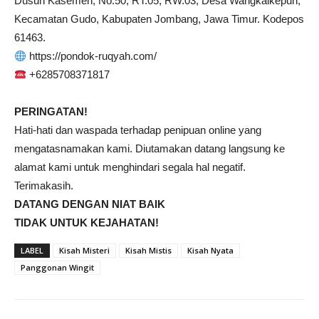
Dusun Kasemen, No.50, RT.05, RW.03, Desa Wangkalkepuh,
Kecamatan Gudo, Kabupaten Jombang, Jawa Timur. Kodepos
61463.
https://pondok-ruqyah.com/
+6285708371817
PERINGATAN!
Hati-hati dan waspada terhadap penipuan online yang
mengatasnamakan kami. Diutamakan datang langsung ke
alamat kami untuk menghindari segala hal negatif.
Terimakasih.
DATANG DENGAN NIAT BAIK
TIDAK UNTUK KEJAHATAN!
LABEL
Kisah Misteri
Kisah Mistis
Kisah Nyata
Panggonan Wingit