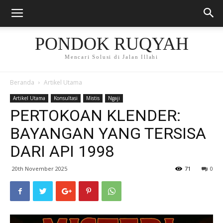
PONDOK RUQYAH
Mencari Solusi di Jalan Illahi
Beranda
Artikel Utama
Artikel Utama
Konsultasi
Mistis
Ngaji
PERTOKOAN KLENDER:
BAYANGAN YANG TERSISA
DARI API 1998
20th November 2025
71
0