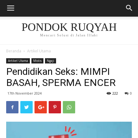
PONDOK RUQYAH
Mencari Solusi di Jalan Illahi
Beranda
Artikel Utama
Artikel Utama
Mistis
Ngaji
Pendidikan Seks: MIMPI
BASAH, SPERMA ENCER
17th November 2024
222
0