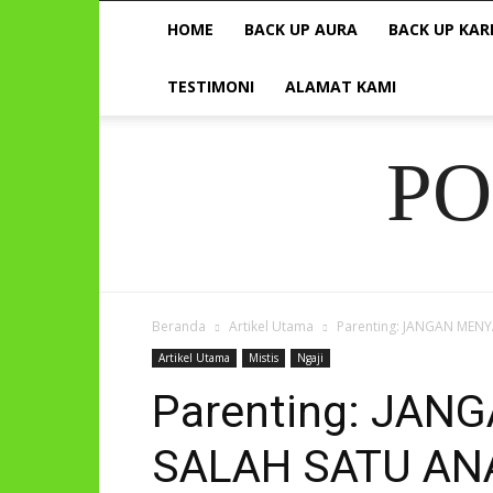
HOME
BACK UP AURA
BACK UP KAR
TESTIMONI
ALAMAT KAMI
P
Beranda
Artikel Utama
Parenting: JANGAN MEN
Artikel Utama
Mistis
Ngaji
Parenting: JA
SALAH SATU AN