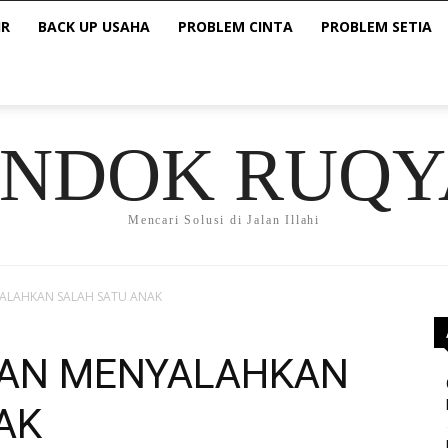
IR
BACK UP USAHA
PROBLEM CINTA
PROBLEM SETIA
ONDOK RUQY
Mencari Solusi di Jalan Illahi
YALAHKAN SALAH SATU ANAK
NGAN MENYALAHKAN
AK