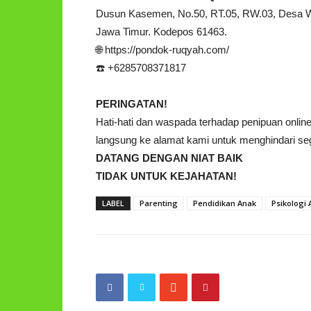
Dusun Kasemen, No.50, RT.05, RW.03, Desa 
Jawa Timur. Kodepos 61463.
🌐 https://pondok-ruqyah.com/
☎️ +6285708371817
PERINGATAN!
Hati-hati dan waspada terhadap penipuan onl
langsung ke alamat kami untuk menghindari sega
DATANG DENGAN NIAT BAIK
TIDAK UNTUK KEJAHATAN!
LABEL
Parenting
Pendidikan Anak
Psikologi