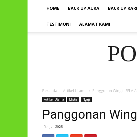
HOME
BACK UP AURA
BACK UP KAR
TESTIMONI
ALAMAT KAMI
P
Beranda
Artikel Utama
Panggonan Wingit: SELA AJ
Artikel Utama
Mistis
Ngaji
Panggonan Wingi
4th Juli 2025