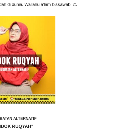
h di dunia. Wallahu a’lam bissawab. ©️.
BATAN ALTERNATIF
NDOK RUQYAH"