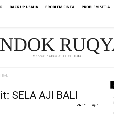
IR
BACK UP USAHA
PROBLEM CINTA
PROBLEM SETIA
ONDOK RUQY
Mencari Solusi di Jalan Illahi
I BALI
t: SELA AJI BALI
151
0