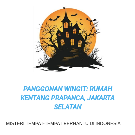
PANGGONAN WINGIT: RUMAH
KENTANG PRAPANCA, JAKARTA
SELATAN
MISTERI TEMPAT-TEMPAT BERHANTU DI INDONESIA