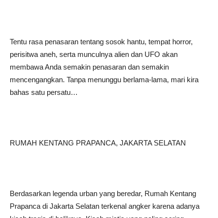
Tentu rasa penasaran tentang sosok hantu, tempat horror,
perisitwa aneh, serta munculnya alien dan UFO akan
membawa Anda semakin penasaran dan semakin
mencengangkan. Tanpa menunggu berlama-lama, mari kira
bahas satu persatu…
RUMAH KENTANG PRAPANCA, JAKARTA SELATAN
Berdasarkan legenda urban yang beredar, Rumah Kentang
Prapanca di Jakarta Selatan terkenal angker karena adanya