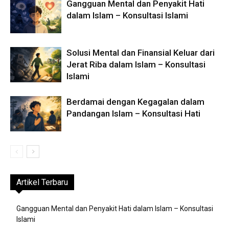
Gangguan Mental dan Penyakit Hati
dalam Islam – Konsultasi Islami
Solusi Mental dan Finansial Keluar dari
Jerat Riba dalam Islam – Konsultasi
Islami
Berdamai dengan Kegagalan dalam
Pandangan Islam – Konsultasi Hati
Artikel Terbaru
Gangguan Mental dan Penyakit Hati dalam Islam – Konsultasi
Islami