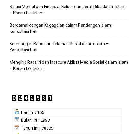
Solusi Mental dan Finansial Keluar dari Jerat Riba dalam Islam
– Konsultasi Islami
Berdamai dengan Kegagalan dalam Pandangan Islam –
Konsultasi Hati
Ketenangan Batin dari Tekanan Sosial dalam Islam –
Konsultasi Hati
Mengikis Rasa Iri dan Insecure Akibat Media Sosial dalam Islam
– Konsultasi Islami
Hari ini : 106
Bulan ini : 2993
Tahun ini : 78039