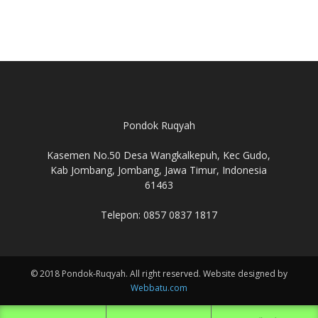
Pondok Ruqyah
Kasemen No.50 Desa Wangkalkepuh, Kec Gudo,
Kab Jombang, Jombang, Jawa Timur, Indonesia
61463
Telepon: 0857 0837 1817
© 2018 Pondok-Ruqyah. All right reserved. Website designed by
Webbatu.com