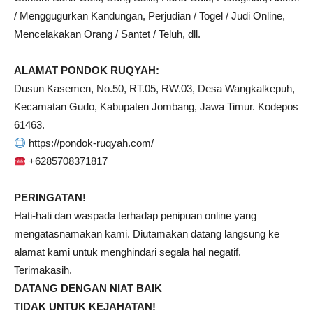
/ Menggugurkan Kandungan, Perjudian / Togel / Judi Online,
Mencelakakan Orang / Santet / Teluh, dll.
ALAMAT PONDOK RUQYAH:
Dusun Kasemen, No.50, RT.05, RW.03, Desa Wangkalkepuh,
Kecamatan Gudo, Kabupaten Jombang, Jawa Timur. Kodepos
61463.
https://pondok-ruqyah.com/
+6285708371817
PERINGATAN!
Hati-hati dan waspada terhadap penipuan online yang
mengatasnamakan kami. Diutamakan datang langsung ke
alamat kami untuk menghindari segala hal negatif.
Terimakasih.
DATANG DENGAN NIAT BAIK
TIDAK UNTUK KEJAHATAN!