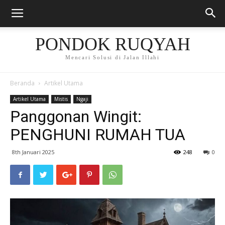
PONDOK RUQYAH
Mencari Solusi di Jalan Illahi
Beranda
Artikel Utama
Artikel Utama
Mistis
Ngaji
Panggonan Wingit:
PENGHUNI RUMAH TUA
8th Januari 2025
248
0