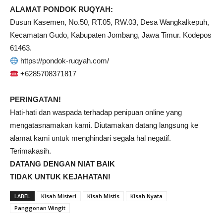
ALAMAT PONDOK RUQYAH:
Dusun Kasemen, No.50, RT.05, RW.03, Desa Wangkalkepuh,
Kecamatan Gudo, Kabupaten Jombang, Jawa Timur. Kodepos
61463.
https://pondok-ruqyah.com/
+6285708371817
PERINGATAN!
Hati-hati dan waspada terhadap penipuan online yang
mengatasnamakan kami. Diutamakan datang langsung ke
alamat kami untuk menghindari segala hal negatif.
Terimakasih.
DATANG DENGAN NIAT BAIK
TIDAK UNTUK KEJAHATAN!
LABEL
Kisah Misteri
Kisah Mistis
Kisah Nyata
Panggonan Wingit