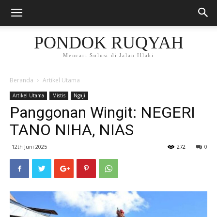
PONDOK RUQYAH
Mencari Solusi di Jalan Illahi
Beranda
Artikel Utama
Artikel Utama
Mistis
Ngaji
Panggonan Wingit: NEGERI
TANO NIHA, NIAS
12th Juni 2025
272
0