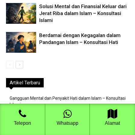
Solusi Mental dan Finansial Keluar dari
Jerat Riba dalam Islam – Konsultasi
Islami
Berdamai dengan Kegagalan dalam
Pandangan Islam – Konsultasi Hati
Artikel Terbaru
Gangguan Mental dan Penyakit Hati dalam Islam – Konsultasi
Islami
Solusi Mental dan Finansial Keluar dari Jerat Riba dalam Islam
Telepon
Whatsapp
Alamat
– Konsultasi Islami