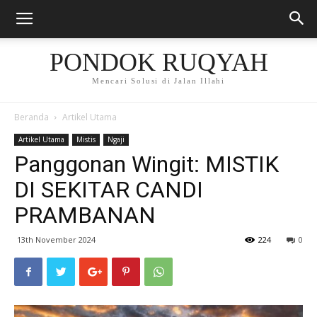
PONDOK RUQYAH
Mencari Solusi di Jalan Illahi
Beranda
Artikel Utama
Artikel Utama
Mistis
Ngaji
Panggonan Wingit: MISTIK
DI SEKITAR CANDI
PRAMBANAN
13th November 2024
224
0