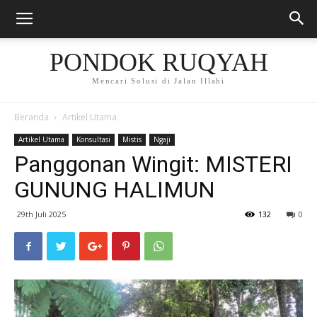
PONDOK RUQYAH
Mencari Solusi di Jalan Illahi
Beranda
Artikel Utama
Artikel Utama
Konsultasi
Mistis
Ngaji
Panggonan Wingit: MISTERI
GUNUNG HALIMUN
29th Juli 2025
132
0