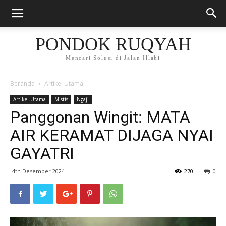
PONDOK RUQYAH
Mencari Solusi di Jalan Illahi
Beranda
Artikel Utama
Artikel Utama
Mistis
Ngaji
Panggonan Wingit: MATA
AIR KERAMAT DIJAGA NYAI
GAYATRI
4th Desember 2024
270
0