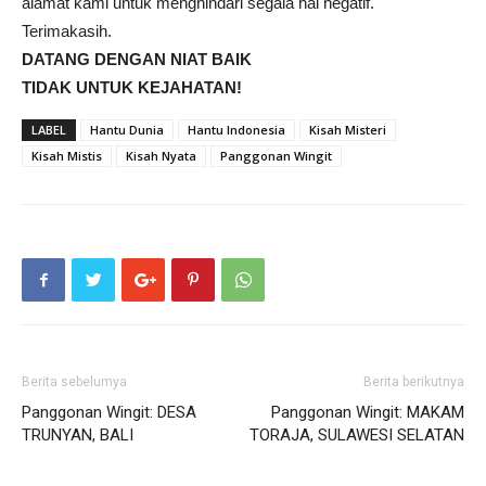
alamat kami untuk menghindari segala hal negatif.
Terimakasih.
DATANG DENGAN NIAT BAIK
TIDAK UNTUK KEJAHATAN!
LABEL
Hantu Dunia
Hantu Indonesia
Kisah Misteri
Kisah Mistis
Kisah Nyata
Panggonan Wingit
Berita sebelumya
Berita berikutnya
Panggonan Wingit: DESA
Panggonan Wingit: MAKAM
TRUNYAN, BALI
TORAJA, SULAWESI SELATAN