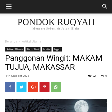
PONDOK RUQYAH
Mencari Solusi di Jalan Illahi
Beranda
Artikel Utama
Artikel Utama
Konsultasi
Mistis
Ngaji
Panggonan Wingit: MAKAM
TUJUA, MAKASSAR
8th Oktober 2025
92
0