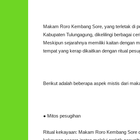
Makam Roro Kembang Sore, yang terletak di 
Kabupaten Tulungagung, dikelilingi berbagai ce
Meskipun sejarahnya memiliki kaitan dengan ma
tempat yang kerap dikaitkan dengan ritual pesu
Berikut adalah beberapa aspek mistis dari m
● Mitos pesugihan
Ritual kekayaan: Makam Roro Kembang Sore dik