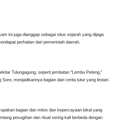
akam ini juga dianggap sebagai situs sejarah yang dijaga
ndapat perhatian dari pemerintah daerah.
ekitar Tulungagung, seperti jembatan “Lembu Peteng,”
re, menjadikannya bagian dari cerita tutur yang lestari.
merupakan bagian dari mitos dan kepercayaan lokal yang
entang pesugihan dan ritual sering kali berbeda dengan