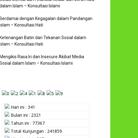
dalam Islam – Konsultasi Islami
Berdamai dengan Kegagalan dalam Pandangan
Islam – Konsultasi Hati
Ketenangan Batin dari Tekanan Sosial dalam
Islam – Konsultasi Hati
Mengikis Rasa Iri dan Insecure Akibat Media
Sosial dalam Islam – Konsultasi Islami
Hari ini : 341
Bulan ini : 2321
Tahun ini : 77367
Total Kunjungan : 241859