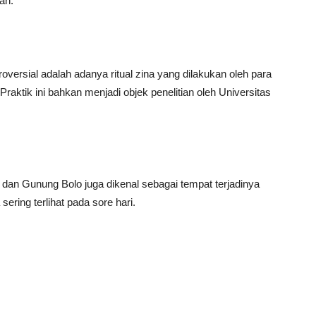
an.
roversial adalah adanya ritual zina yang dilakukan oleh para
Praktik ini bahkan menjadi objek penelitian oleh Universitas
m dan Gunung Bolo juga dikenal sebagai tempat terjadinya
sering terlihat pada sore hari.