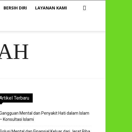
BERSIH DIRI
LAYANAN KAMI
AH
Artikel Terbaru
Gangguan Mental dan Penyakit Hati dalam Islam
– Konsultasi Islami
Solusi Mental dan Finansial Keluar dari Jerat Riba