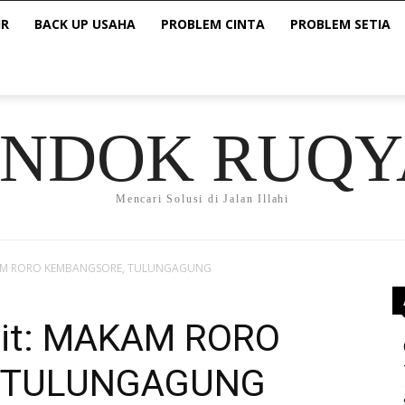
IR
BACK UP USAHA
PROBLEM CINTA
PROBLEM SETIA
ONDOK RUQY
Mencari Solusi di Jalan Illahi
KAM RORO KEMBANGSORE, TULUNGAGUNG
it: MAKAM RORO
 TULUNGAGUNG