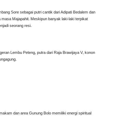
ng Sore sebagai putri cantik dari Adipati Bedalem dan
masa Majapahit. Meskipun banyak laki-laki terpikat
njadi seorang resi.
eran Lembu Peteng, putra dari Raja Brawijaya V, konon
lungagung.
makam dan area Gunung Bolo memiliki energi spiritual