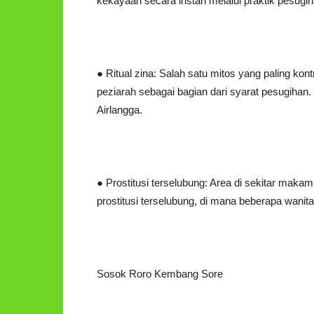
kekayaan secara instan melalui praktik pesugih
● Ritual zina: Salah satu mitos yang paling kont
peziarah sebagai bagian dari syarat pesugihan. 
Airlangga.
● Prostitusi terselubung: Area di sekitar maka
prostitusi terselubung, di mana beberapa wanita 
Sosok Roro Kembang Sore