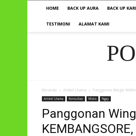
HOME
BACK UP AURA
BACK UP KAR
TESTIMONI
ALAMAT KAMI
P
Beranda
Artikel Utama
Panggonan Wingit: MA
Artikel Utama
Konsultasi
Mistis
Ngaji
Panggonan Wing
KEMBANGSORE,