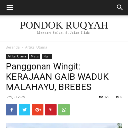
PONDOK RUQYAH
Mencari Solusi di Jalan Illahi
Beranda
Artikel Utama
Artikel Utama
Mistis
Ngaji
Panggonan Wingit:
KERAJAAN GAIB WADUK
MALAHAYU, BREBES
7th Juli 2025
120
0