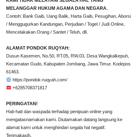
KAMI TIDAK MELAYANI SEGALA HAL YANG
MELANGGAR HUKUM AGAMA DAN NEGARA.
Contoh: Bank Gaib, Uang Balik, Harta Gaib, Pesugihan, Aborsi
/ Menggugurkan Kandungan, Perjudian / Togel / Judi Online,
Mencelakakan Orang / Santet / Teluh, dll.
ALAMAT PONDOK RUQYAH:
Dusun Kasemen, No.50, RT.05, RW.03, Desa Wangkalkepuh,
Kecamatan Gudo, Kabupaten Jombang, Jawa Timur. Kodepos
61463.
https://pondok-ruqyah.com/
+6285708371817
PERINGATAN!
Hati-hati dan waspada terhadap penipuan online yang
mengatasnamakan kami. Diutamakan datang langsung ke
alamat kami untuk menghindari segala hal negatif.
Terimakasih.