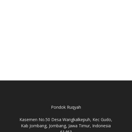
Pondok Ruqyah
Kasemen No.50 Desa Wangkalkepuh, Kec Gudo,
Kab Jombang, Jombang, Jawa Timur, Indonesia
61463