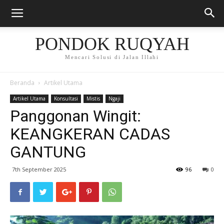
PONDOK RUQYAH
Mencari Solusi di Jalan Illahi
Beranda
Artikel Utama
Artikel Utama
Konsultasi
Mistis
Ngaji
Panggonan Wingit:
KEANGKERAN CADAS
GANTUNG
7th September 2025
96
0