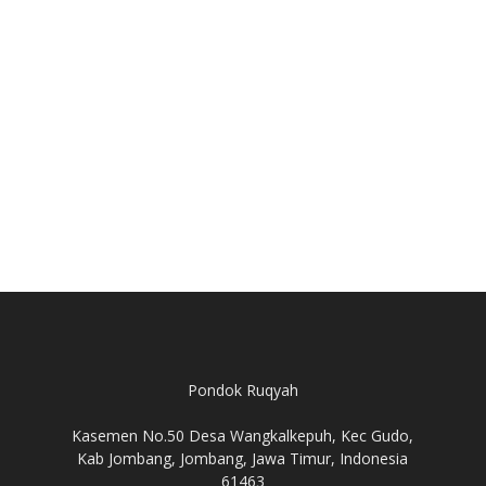
Pondok Ruqyah
Kasemen No.50 Desa Wangkalkepuh, Kec Gudo,
Kab Jombang, Jombang, Jawa Timur, Indonesia
61463