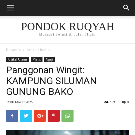
PONDOK RUQYAH
Mencari Solusi di Jalan Illahi
Beranda
Artikel Utama
Artikel Utama
Mistis
Ngaji
Panggonan Wingit:
KAMPUNG SILUMAN
GUNUNG BAKO
20th Maret 2025
171
0