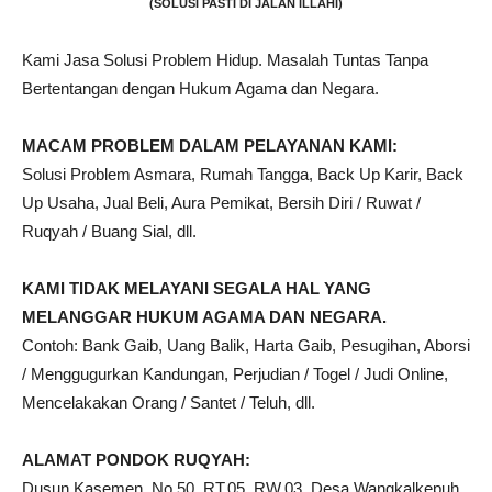
(SOLUSI PASTI DI JALAN ILLAHI)
Kami Jasa Solusi Problem Hidup. Masalah Tuntas Tanpa
Bertentangan dengan Hukum Agama dan Negara.
MACAM PROBLEM DALAM PELAYANAN KAMI:
Solusi Problem Asmara, Rumah Tangga, Back Up Karir, Back
Up Usaha, Jual Beli, Aura Pemikat, Bersih Diri / Ruwat /
Ruqyah / Buang Sial, dll.
KAMI TIDAK MELAYANI SEGALA HAL YANG
MELANGGAR HUKUM AGAMA DAN NEGARA.
Contoh: Bank Gaib, Uang Balik, Harta Gaib, Pesugihan, Aborsi
/ Menggugurkan Kandungan, Perjudian / Togel / Judi Online,
Mencelakakan Orang / Santet / Teluh, dll.
ALAMAT PONDOK RUQYAH:
Dusun Kasemen, No.50, RT.05, RW.03, Desa Wangkalkepuh,