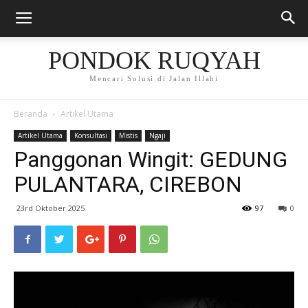
PONDOK RUQYAH
Mencari Solusi di Jalan Illahi
Beranda
Artikel Utama
Artikel Utama
Konsultasi
Mistis
Ngaji
Panggonan Wingit: GEDUNG
PULANTARA, CIREBON
23rd Oktober 2025
97
0