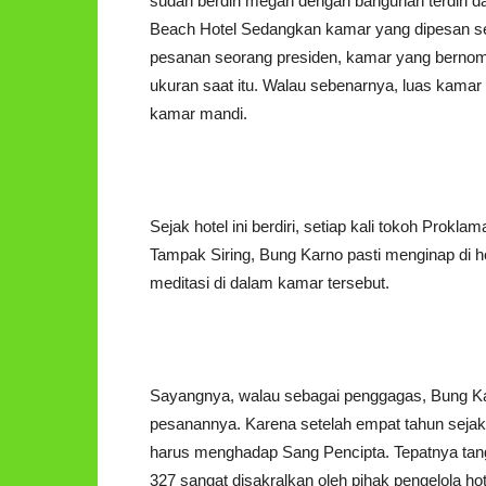
sudah berdiri megah dengan bangunan terdiri dar
Beach Hotel Sedangkan kamar yang dipesan sec
pesanan seorang presiden, kamar yang bernomc 
ukuran saat itu. Walau sebenarnya, luas kamar 
kamar mandi.
Sejak hotel ini berdiri, setiap kali tokoh Prokla
Tampak Siring, Bung Karno pasti menginap di h
meditasi di dalam kamar tersebut.
Sayangnya, walau sebagai penggagas, Bung Ka
pesanannya. Karena setelah empat tahun sejak ho
harus menghadap Sang Pencipta. Tepatnya tang
327 sangat disakralkan oleh pihak pengelola hot