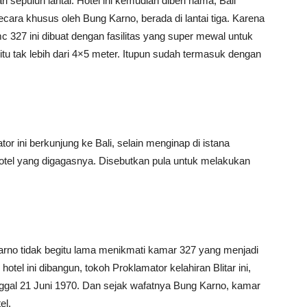
i sepuluh lantai. Hotel ini kemudian diberi nama, Bali
ara khusus oleh Bung Karno, berada di lantai tiga. Karena
327 ini dibuat dengan fasilitas yang super mewal untuk
itu tak lebih dari 4×5 meter. Itupun sudah termasuk dengan
mator ini berkunjung ke Bali, selain menginap di istana
otel yang digagasnya. Disebutkan pula untuk melakukan
rno tidak begitu lama menikmati kamar 327 yang menjadi
tel ini dibangun, tokoh Proklamator kelahiran Blitar ini,
gal 21 Juni 1970. Dan sejak wafatnya Bung Karno, kamar
el.