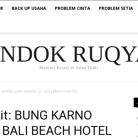
IR
BACK UP USAHA
PROBLEM CINTA
PROBLEM SETIA
ONDOK RUQY
Mencari Solusi di Jalan Illahi
G KARNO DAN KAMAR 327 BALI BEACH HOTEL
it: BUNG KARNO
 BALI BEACH HOTEL