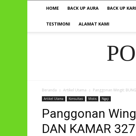
HOME
BACK UP AURA
BACK UP KAR
TESTIMONI
ALAMAT KAMI
P
Beranda
Artikel Utama
Panggonan Wingit: BUN
Artikel Utama
Konsultasi
Mistis
Ngaji
Panggonan Wing
DAN KAMAR 327