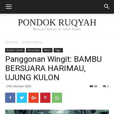
PONDOK RUQYAH
Mencari Solusi di Jalan Illahi
Beranda
Artikel Utama
Artikel Utama
Konsultasi
Mistis
Ngaji
Panggonan Wingit: BAMBU
BERSUARA HARIMAU,
UJUNG KULON
27th Oktober 2025
80
0