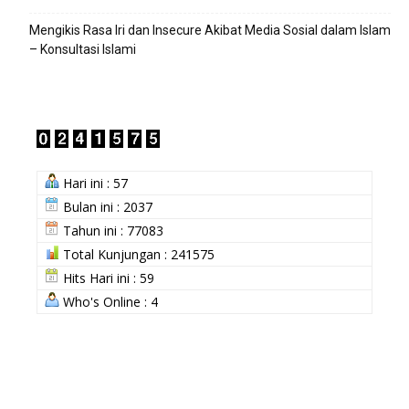
Mengikis Rasa Iri dan Insecure Akibat Media Sosial dalam Islam
– Konsultasi Islami
Hari ini : 57
Bulan ini : 2037
Tahun ini : 77083
Total Kunjungan : 241575
Hits Hari ini : 59
Who's Online : 4