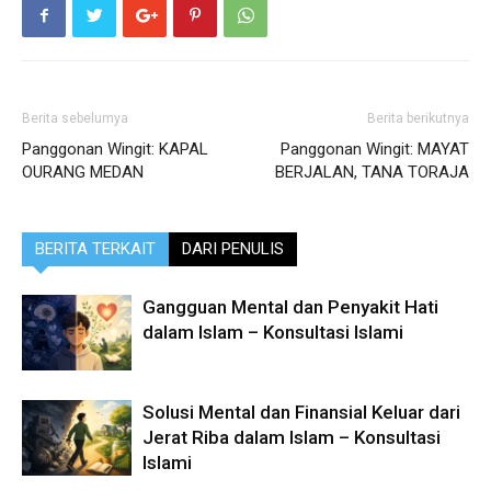
Berita sebelumya
Berita berikutnya
Panggonan Wingit: KAPAL
Panggonan Wingit: MAYAT
OURANG MEDAN
BERJALAN, TANA TORAJA
BERITA TERKAIT
DARI PENULIS
Gangguan Mental dan Penyakit Hati
dalam Islam – Konsultasi Islami
Solusi Mental dan Finansial Keluar dari
Jerat Riba dalam Islam – Konsultasi
Islami