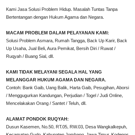
Kami Jasa Solusi Problem Hidup. Masalah Tuntas Tanpa
Bertentangan dengan Hukum Agama dan Negara.
MACAM PROBLEM DALAM PELAYANAN KAMI:
Solusi Problem Asmara, Rumah Tangga, Back Up Karir, Back
Up Usaha, Jual Beli, Aura Pemikat, Bersih Diri / Ruwat /
Ruqyah / Buang Sial, dll.
KAMI TIDAK MELAYANI SEGALA HAL YANG
MELANGGAR HUKUM AGAMA DAN NEGARA.
Contoh: Bank Gaib, Uang Balik, Harta Gaib, Pesugihan, Aborsi
/ Menggugurkan Kandungan, Perjudian / Togel / Judi Online,
Mencelakakan Orang / Santet / Teluh, dll.
ALAMAT PONDOK RUQYAH:
Dusun Kasemen, No.50, RT.05, RW.03, Desa Wangkalkepuh,
Kecamatan Gudo, Kabupaten Jombang, Jawa Timur. Kodepos