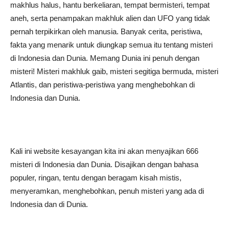
makhlus halus, hantu berkeliaran, tempat bermisteri, tempat
aneh, serta penampakan makhluk alien dan UFO yang tidak
pernah terpikirkan oleh manusia. Banyak cerita, peristiwa,
fakta yang menarik untuk diungkap semua itu tentang misteri
di Indonesia dan Dunia. Memang Dunia ini penuh dengan
misteri! Misteri makhluk gaib, misteri segitiga bermuda, misteri
Atlantis, dan peristiwa-peristiwa yang menghebohkan di
Indonesia dan Dunia.
Kali ini website kesayangan kita ini akan menyajikan 666
misteri di Indonesia dan Dunia. Disajikan dengan bahasa
populer, ringan, tentu dengan beragam kisah mistis,
menyeramkan, menghebohkan, penuh misteri yang ada di
Indonesia dan di Dunia.