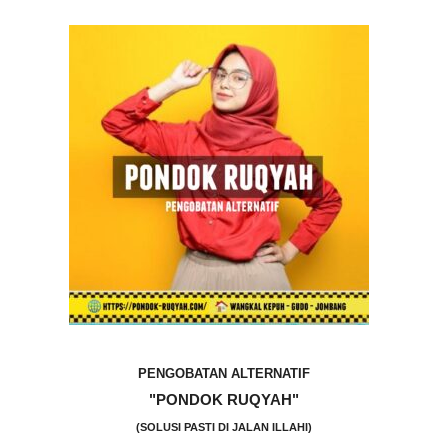
PENGOBATAN ALTERNATIF
"PONDOK RUQYAH"
(SOLUSI PASTI DI JALAN ILLAHI)