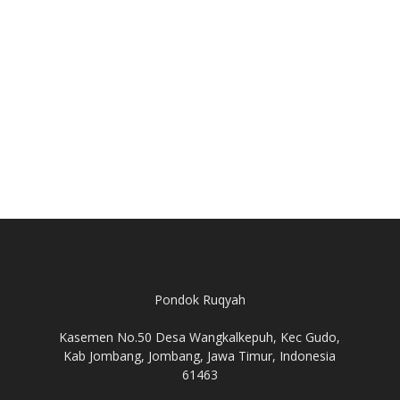
Pondok Ruqyah
Kasemen No.50 Desa Wangkalkepuh, Kec Gudo,
Kab Jombang, Jombang, Jawa Timur, Indonesia
61463