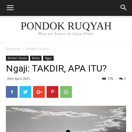
PONDOK RUQYAH
Mencari Solusi di Jalan Illahi
Beranda
Artikel Utama
Artikel Utama
Mistis
Ngaji
Ngaji: TAKDIR, APA ITU?
20th April 2025
175
0