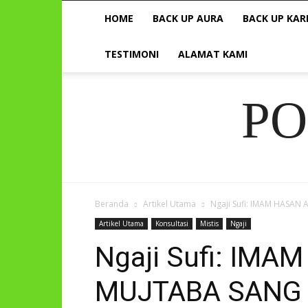
HOME
BACK UP AURA
BACK UP KAR
TESTIMONI
ALAMAT KAMI
P
Beranda
Artikel Utama
Ngaji Sufi: IMAM HASA
Artikel Utama
Konsultasi
Mistis
Ngaji
Ngaji Sufi: IMA
MUJTABA SANG