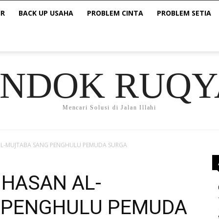
IR
BACK UP USAHA
PROBLEM CINTA
PROBLEM SETIA
ONDOK RUQY
Mencari Solusi di Jalan Illahi
N AL-MUJTABA SANG PENGHULU PEMUDA SURGA
M HASAN AL-
 PENGHULU PEMUDA