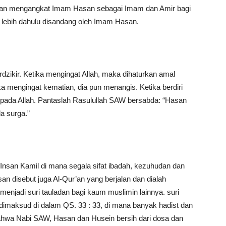
 dan mengangkat Imam Hasan sebagai Imam dan Amir bagi
 lebih dahulu disandang oleh Imam Hasan.
dzikir. Ketika mengingat Allah, maka dihaturkan amal
ka mengingat kematian, dia pun menangis. Ketika berdiri
kepada Allah. Pantaslah Rasulullah SAW bersabda: “Hasan
a surga.”
Insan Kamil di mana segala sifat ibadah, kezuhudan dan
an disebut juga Al-Qur’an yang berjalan dan dialah
menjadi suri tauladan bagi kaum muslimin lainnya. suri
 dimaksud di dalam QS. 33 : 33, di mana banyak hadist dan
bahwa Nabi SAW, Hasan dan Husein bersih dari dosa dan