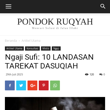
PONDOK RUQYAH
Mencari Solusi di Jalan Illahi
Beranda
Artikel Utama
Artikel Utama
Konsultasi
Mistis
Ngaji
Ngaji Sufi: 10 LANDASAN
TAREKAT DASUQIAH
29th Juli 2025
120
0