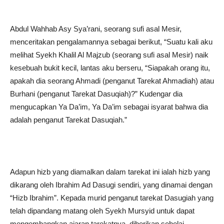
Abdul Wahhab Asy Sya’rani, seorang sufi asal Mesir,
menceritakan pengalamannya sebagai berikut, “Suatu kali aku
melihat Syekh Khalil Al Majzub (seorang sufi asal Mesir) naik
kesebuah bukit kecil, lantas aku berseru, “Siapakah orang itu,
apakah dia seorang Ahmadi (penganut Tarekat Ahmadiah) atau
Burhani (penganut Tarekat Dasuqiah)?” Kudengar dia
mengucapkan Ya Da’im, Ya Da’im sebagai isyarat bahwa dia
adalah penganut Tarekat Dasuqiah.”
Adapun hizb yang diamalkan dalam tarekat ini ialah hizb yang
dikarang oleh Ibrahim Ad Dasugi sendiri, yang dinamai dengan
“Hizb Ibrahim”. Kepada murid penganut tarekat Dasugiah yang
telah dipandang matang oleh Syekh Mursyid untuk dapat
mengembangkan ajaran tarekatnya, diberikan sehelai