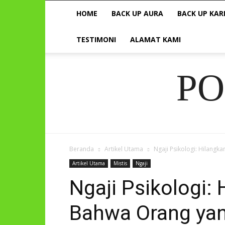
HOME
BACK UP AURA
BACK UP KAR
TESTIMONI
ALAMAT KAMI
P
Beranda
Artikel Utama
Ngaji Psikologi: Hilangk
Artikel Utama
Mistis
Ngaji
Ngaji Psikologi: 
Bahwa Orang yan