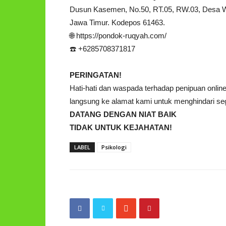
Dusun Kasemen, No.50, RT.05, RW.03, Desa 
Jawa Timur. Kodepos 61463.
🌐 https://pondok-ruqyah.com/
☎️ +6285708371817
PERINGATAN!
Hati-hati dan waspada terhadap penipuan onl
langsung ke alamat kami untuk menghindari sega
DATANG DENGAN NIAT BAIK
TIDAK UNTUK KEJAHATAN!
LABEL
Psikologi