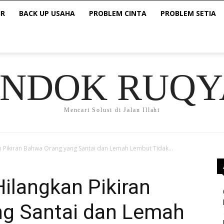
IR
BACK UP USAHA
PROBLEM CINTA
PROBLEM SETIA
ONDOK RUQY
Mencari Solusi di Jalan Illahi
an Pikiran Bahwa Orang yang Santai dan Lemah Lembut Tidak...
Hilangkan Pikiran
g Santai dan Lemah