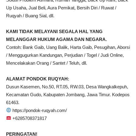
Up Usaha, Jual Beli, Aura Pemikat, Bersih Diri / Ruwat /
Ruqyah / Buang Sial, dll.
KAMI TIDAK MELAYANI SEGALA HAL YANG
MELANGGAR HUKUM AGAMA DAN NEGARA.
Contoh: Bank Gaib, Uang Balik, Harta Gaib, Pesugihan, Aborsi
/ Menggugurkan Kandungan, Perjudian / Togel / Judi Online,
Mencelakakan Orang / Santet / Teluh, dll.
ALAMAT PONDOK RUQYAH:
Dusun Kasemen, No.50, RT.05, RW.03, Desa Wangkalkepuh,
Kecamatan Gudo, Kabupaten Jombang, Jawa Timur. Kodepos
61463.
https://pondok-ruqyah.com/
+6285708371817
PERINGATAN!