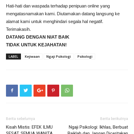
Hati-hati dan waspada terhadap penipuan online yang
mengatasnamakan kami. Diutamakan datang langsung ke
alamat kami untuk menghindari segala hal negatif.
Terimakasih.
DATANG DENGAN NIAT BAIK
TIDAK UNTUK KEJAHATAN!
LABEL
Kejiwaan
Ngaji Psikologi
Psikologi
Berita sebelumya
Berita berikutnya
Kisah Mistis: EFEK ILMU
Ngaji Psikologi: Ikhlas, Berbuat
SESAT, SEMUA WANITA
Baiklah dan Jangan Diceritakan