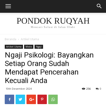
PONDOK RUQYAH
Mencari Solusi di Jalan Illahi
Beranda
Artikel Utama
Artikel Utama
Mistis
Ngaji
Ngaji Psikologi: Bayangkan
Setiap Orang Sudah
Mendapat Pencerahan
Kecuali Anda
10th Desember 2024
256
0