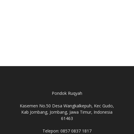
Pondok Ruqyah
Kasemen No.50 Desa Wangkalkepuh, Kec Gudo,
Kab Jombang, Jombang, Jawa Timur, Indonesia
61463
Telepon: 0857 0837 1817