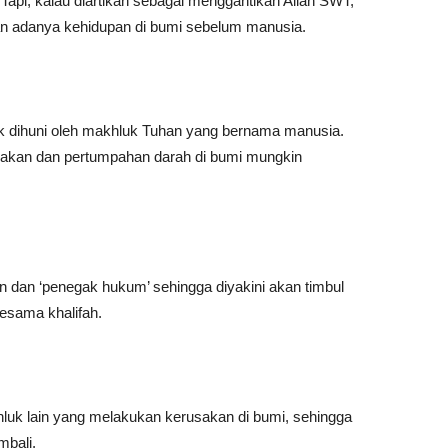
 Tapi, kalau diartikan sebagai menggantikan Allah SWT,
an adanya kehidupan di bumi sebelum manusia.
uk dihuni oleh makhluk Tuhan yang bernama manusia.
sakan dan pertumpahan darah di bumi mungkin
ihan dan ‘penegak hukum’ sehingga diyakini akan timbul
sesama khalifah.
hluk lain yang melakukan kerusakan di bumi, sehingga
mbali.