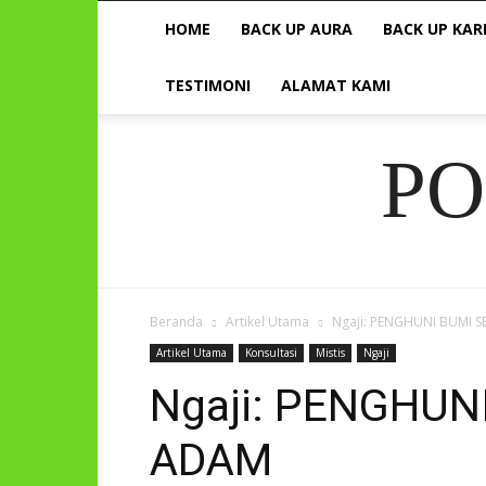
HOME
BACK UP AURA
BACK UP KAR
TESTIMONI
ALAMAT KAMI
P
Beranda
Artikel Utama
Ngaji: PENGHUNI BUMI 
Artikel Utama
Konsultasi
Mistis
Ngaji
Ngaji: PENGHUN
ADAM