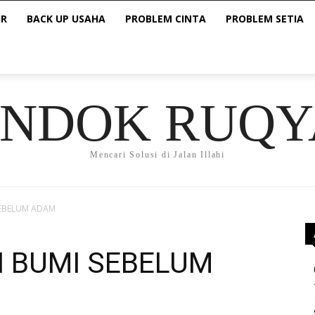
IR
BACK UP USAHA
PROBLEM CINTA
PROBLEM SETIA
ONDOK RUQY
Mencari Solusi di Jalan Illahi
SEBELUM ADAM
I BUMI SEBELUM