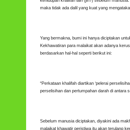
kehidupan khalifah lain (jin?) sebelum manusia.
maka tidak ada dalil yang kuat yang mengatak
Yang bermakna, bumi ini hanya diciptakan unt
Kekhawatiran para malaikat akan adanya keru
berdasarkan hal-hal seperti berikut ini:
“Perkataan khalifah diartikan ‘pelerai perselis
perselisihan dan pertumpahan darah di antara 
Sebelum manusia diciptakan, diyakini ada mak
malaikat khawatir peristiwa itu akan terulang ke