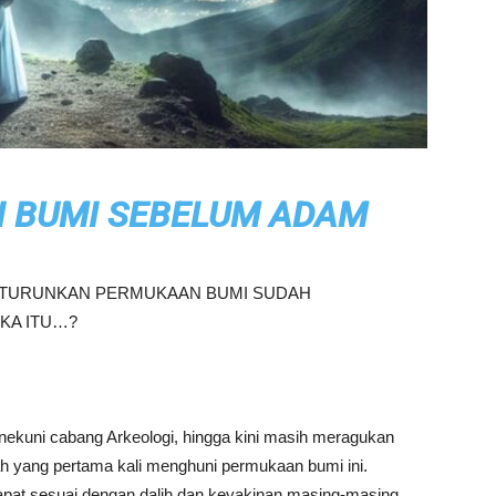
I BUMI SEBELUM ADAM
ITURUNKAN PERMUKAAN BUMI SUDAH
KA ITU…?
uni cabang Arkeologi, hingga kini masih meragukan
 yang pertama kali menghuni permukaan bumi ini.
apat sesuai dengan dalih dan keyakinan masing-masing.