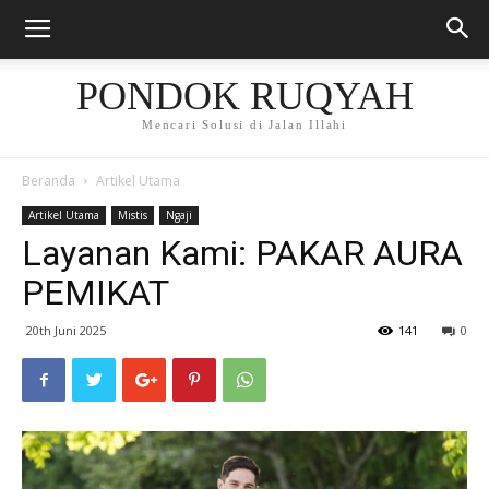
PONDOK RUQYAH
Mencari Solusi di Jalan Illahi
Beranda
Artikel Utama
Artikel Utama
Mistis
Ngaji
Layanan Kami: PAKAR AURA
PEMIKAT
20th Juni 2025
141
0