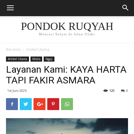
PONDOK RUQYAH
Mencari Solusi di Jalan Illahi
Beranda
Artikel Utama
Artikel Utama
Mistis
Ngaji
Layanan Kami: KAYA HARTA
TAPI FAKIR ASMARA
1st Juni 2025
120
0