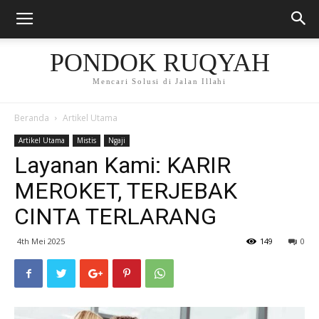
PONDOK RUQYAH
Mencari Solusi di Jalan Illahi
Beranda
Artikel Utama
Artikel Utama
Mistis
Ngaji
Layanan Kami: KARIR
MEROKET, TERJEBAK
CINTA TERLARANG
4th Mei 2025
149
0