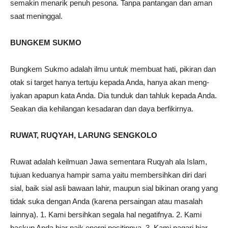
semakin menarik penuh pesona. Tanpa pantangan dan aman
saat meninggal.
BUNGKEM SUKMO
Bungkem Sukmo adalah ilmu untuk membuat hati, pikiran dan
otak si target hanya tertuju kepada Anda, hanya akan meng-
iyakan apapun kata Anda. Dia tunduk dan tahluk kepada Anda.
Seakan dia kehilangan kesadaran dan daya berfikirnya.
RUWAT, RUQYAH, LARUNG SENGKOLO
Ruwat adalah keilmuan Jawa sementara Ruqyah ala Islam,
tujuan keduanya hampir sama yaitu membersihkan diri dari
sial, baik sial asli bawaan lahir, maupun sial bikinan orang yang
tidak suka dengan Anda (karena persaingan atau masalah
lainnya). 1. Kami bersihkan segala hal negatifnya. 2. Kami
backup Anda biar naik energi positipnya. 3. Kami pagari biar