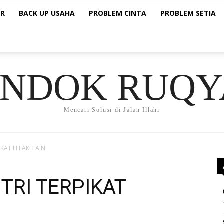
IR
BACK UP USAHA
PROBLEM CINTA
PROBLEM SETIA
ONDOK RUQY
Mencari Solusi di Jalan Illahi
IKAT LELAKI LAIN
STRI TERPIKAT