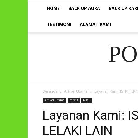
HOME
BACK UP AURA
BACK UP KAR
TESTIMONI
ALAMAT KAMI
P
Beranda
Artikel Utama
Layanan Kami: ISTRI TERP
Artikel Utama
Mistis
Ngaji
Layanan Kami: I
LELAKI LAIN