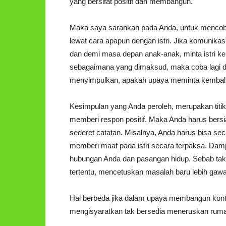
yang bersifat positif dan membangun.
Maka saya sarankan pada Anda, untuk mencob
lewat cara apapun dengan istri. Jika komunikasi
dan demi masa depan anak-anak, minta istri kem
sebagaimana yang dimaksud, maka coba lagi da
menyimpulkan, apakah upaya meminta kembali is
Kesimpulan yang Anda peroleh, merupakan titik 
memberi respon positif. Maka Anda harus bersia
sederet catatan. Misalnya, Anda harus bisa se
memberi maaf pada istri secara terpaksa. Damp
hubungan Anda dan pasangan hidup. Sebab tak
tertentu, mencetuskan masalah baru lebih gawa
Hal berbeda jika dalam upaya membangun kontak
mengisyaratkan tak bersedia meneruskan rumah 