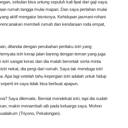
an, sebulan bisa untung sepuluh kali lipat dari gaji saya.
raan rumah tangga mulai mapan. Dan saya perlahan mulai
yang aktif mengatur bisnisnya. Kehidupan jasmani-rohani
 merencanakan membeli rumah dan kendaraan roda empat,
in, ditandai dengan perubahan perilaku istri yang
ernyata istri kerap jalan bareng dengan teman yang juga
 istri sangat keras dan dia malah berontak serta minta
stri nekat, dia pergi dari rumah. Saya tak menduga istri
 Apa lagi setelah tahu kepergian istri adalah untuk hidup
eperti ini saya tidak bisa berbuat apapun.
 Saya dilematis. Berniat mendekati istri, tapi dia sudah
iarkan, makin menambah aib pada keluarga saya. Mohon
ualaikum (Triyono, Pekalongan).