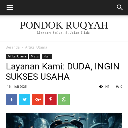
PONDOK RUQYAH
Mencari Solusi di Jalan Illahi
Beranda
Artikel Utama
Artikel Utama
Mistis
Ngaji
Layanan Kami: DUDA, INGIN
SUKSES USAHA
16th Juli 2025
141
0