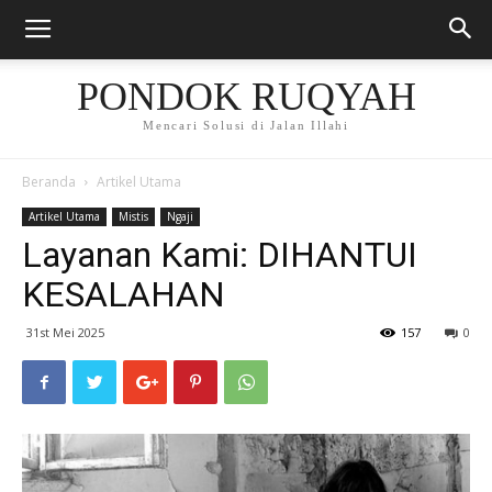
PONDOK RUQYAH
Mencari Solusi di Jalan Illahi
Beranda
Artikel Utama
Artikel Utama
Mistis
Ngaji
Layanan Kami: DIHANTUI
KESALAHAN
31st Mei 2025
157
0