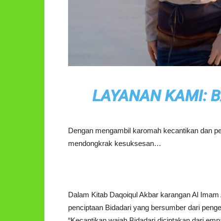
LAYANAN KAMI: 
Dengan mengambil karomah kecantikan dan peso
mendongkrak kesuksesan…
Dalam Kitab Daqoiqul Akbar karangan Al Imam 
penciptaan Bidadari yang bersumber dari peng
“Kecantikan wajah Bidadari diciptakan dari emp