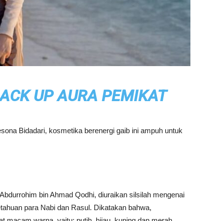
BACK UP AURA PEMIKAT
na Bidadari, kosmetika berenergi gaib ini ampuh untuk
Abdurrohim bin Ahmad Qodhi, diuraikan silsilah mengenai
etahuan para Nabi dan Rasul. Dikatakan bahwa,
at macam warna, yaitu: putih, hijau, kuning dan merah.