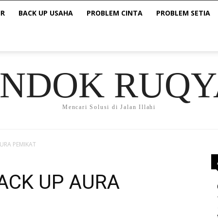
IR
BACK UP USAHA
PROBLEM CINTA
PROBLEM SETIA
ONDOK RUQY
Mencari Solusi di Jalan Illahi
AURA PEMIKAT
BACK UP AURA