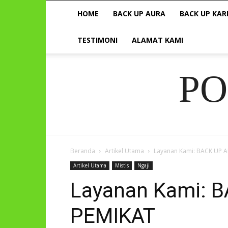
HOME
BACK UP AURA
BACK UP KAR
TESTIMONI
ALAMAT KAMI
P
Beranda
Artikel Utama
Layanan Kami: BACK UP 
Artikel Utama
Mistis
Ngaji
Layanan Kami: 
PEMIKAT