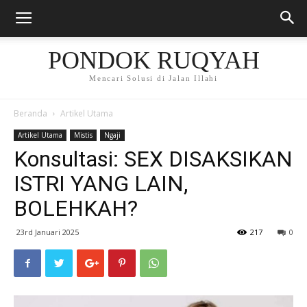
PONDOK RUQYAH
Mencari Solusi di Jalan Illahi
Beranda
Artikel Utama
Artikel Utama
Mistis
Ngaji
Konsultasi: SEX DISAKSIKAN
ISTRI YANG LAIN,
BOLEHKAH?
23rd Januari 2025
217
0