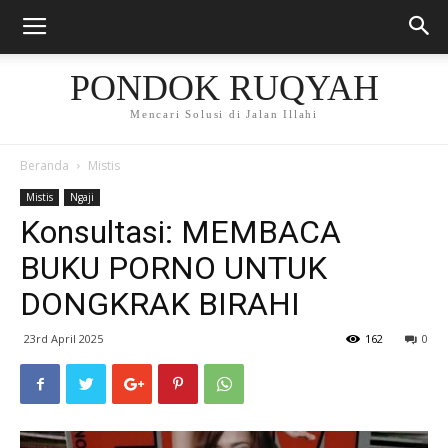
PONDOK RUQYAH
Mencari Solusi di Jalan Illahi
Beranda
Mistis
Mistis
Ngaji
Konsultasi: MEMBACA
BUKU PORNO UNTUK
DONGKRAK BIRAHI
23rd April 2025
162
0